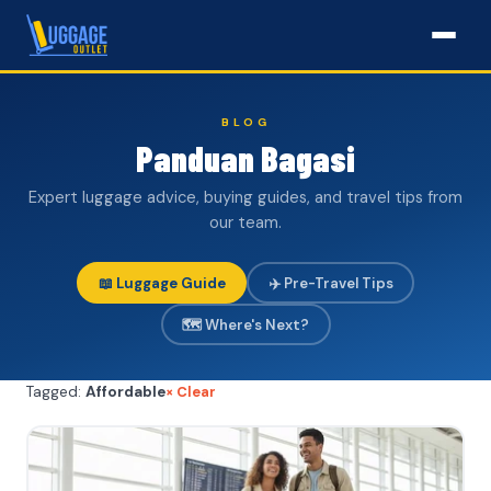
BLOG
Panduan Bagasi
Expert luggage advice, buying guides, and travel tips from
our team.
📖 Luggage Guide
✈️ Pre-Travel Tips
🗺️ Where's Next?
× Clear
Tagged:
Affordable