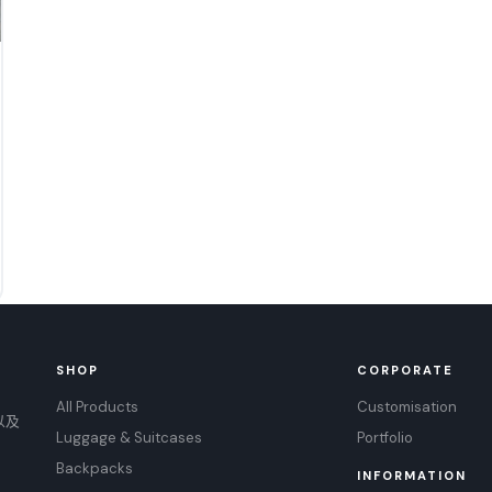
SHOP
CORPORATE
All Products
Customisation
以及
Luggage & Suitcases
Portfolio
Backpacks
INFORMATION