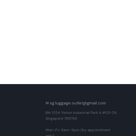
✉ sg.luggage.outlet@gmail.com
Blk 1024 Yishun Industrial Park A #03-29,
Singapore 768763
Mon–Fri: 9am–5pm (by appointment
only)