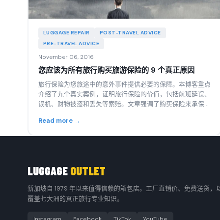
LUGGAGE REPAIR
POST-TRAVEL ADVICE
PRE-TRAVEL ADVICE
November 06, 2016
您应该为所有旅行购买旅游保险的 9 个真正原因
旅行保险为您旅途中的意外事件提供必要的保障。本博客重点
介绍了九个真实案例，证明旅行保险的价值，包括航班延误、
误机、财物被盗和丢失等索赔。文章强调了购买保险来承保这
些风险的重要性，让面临紧急情况的旅行者安心无忧。文章还
Read more →
深入介绍了申请索赔所需的文件以及可能获得承保的事件类
型，鼓励旅行者在每次旅行前都购买保险。
LUGGAGE
OUTLET
新加坡自 1979 年以来值得信赖的箱包店。工厂直销价、免费送货，
覆盖七大洲的真正旅行专业知识。
Instagram
Facebook
TikTok
YouTube