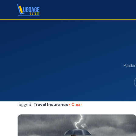
Packin
× Clear
Tagged:
Travel Insurance