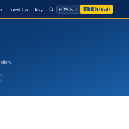
te
Travel Tips
Blog
获取报价 (B2B)
ellers.