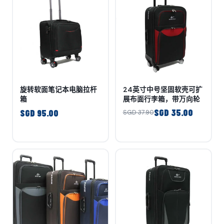
旋转软面笔记本电脑拉杆
24英寸中号坚固软壳可扩
箱
展布面行李箱，带万向轮
SGD 35.00
SGD 95.00
SGD 37.90