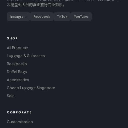
及覆盖七大洲的真正旅行专业知识。
Instagram
Facebook
TikTok
YouTube
SHOP
All Products
Luggage & Suitcases
Backpacks
Duffel Bags
Accessories
Cheap Luggage Singapore
Sale
CORPORATE
Customisation