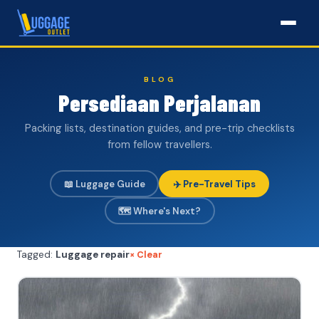
BLOG
Persediaan Perjalanan
Packing lists, destination guides, and pre-trip checklists
from fellow travellers.
📖 Luggage Guide
✈️ Pre-Travel Tips
🗺️ Where's Next?
× Clear
Tagged:
Luggage repair