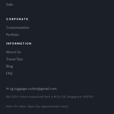
Sale
CORPORATE
Customisation
Portfolio
INFORMATION
About Us
Travel Tips
Blog
FAQ
✉ sg.luggage.outlet@gmail.com
Blk 1024 Yishun Industrial Park A #03-29, Singapore 768763
Mon–Fri: 9am–5pm (by appointment only)